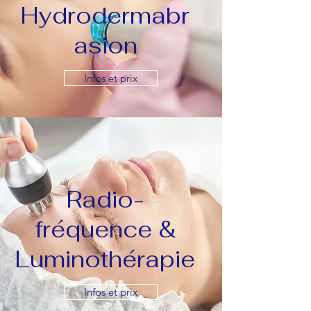
Hydrodermabr
asion
Infos et prix
Radio-
fréquence &
Luminothérapie
Infos et prix