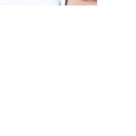
Epilation
définitive au
laser
Infos et prix
Les injections